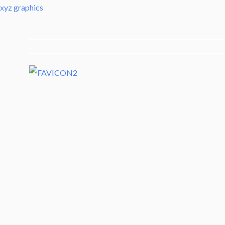
Skip
xyz graphics
to
content